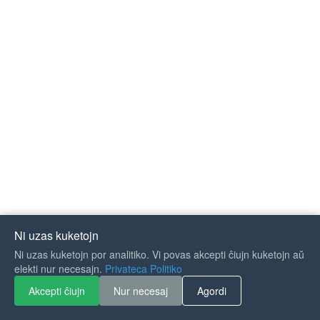
Ni uzas kuketojn
Ni uzas kuketojn por analitiko. Vi povas akcepti ĉiujn kuketojn aŭ
If you like Guitar Songs, you
elekti nur necesajn.
Privateca Politiko
can buy me a coffee :)
Akcepti ĉiujn
Nur necesaj
Agordi