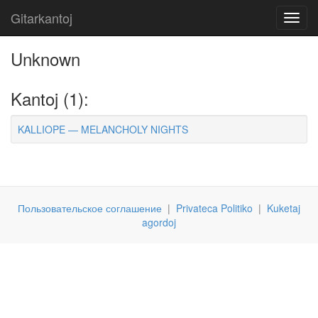
Gitarkantoj
Toggl
navig
Unknown
Kantoj (1):
KALLIOPE — MELANCHOLY NIGHTS
Пользовательское соглашение
|
Privateca Politiko
|
Kuketaj
agordoj