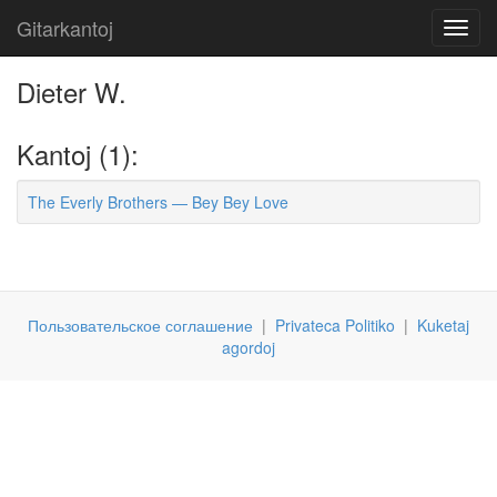
Gitarkantoj
Toggl
navig
Dieter W.
Kantoj (1):
The Everly Brothers — Bey Bey Love
Пользовательское соглашение
|
Privateca Politiko
|
Kuketaj
agordoj