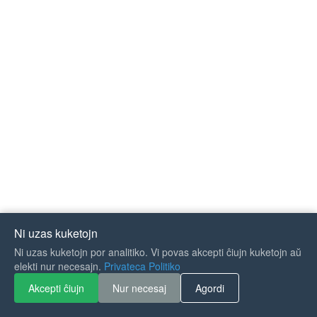
Ni uzas kuketojn
Ni uzas kuketojn por analitiko. Vi povas akcepti ĉiujn kuketojn aŭ
If you like Guitar Songs, you
elekti nur necesajn.
Privateca Politiko
can buy me a coffee :)
Akcepti ĉiujn
Nur necesaj
Agordi