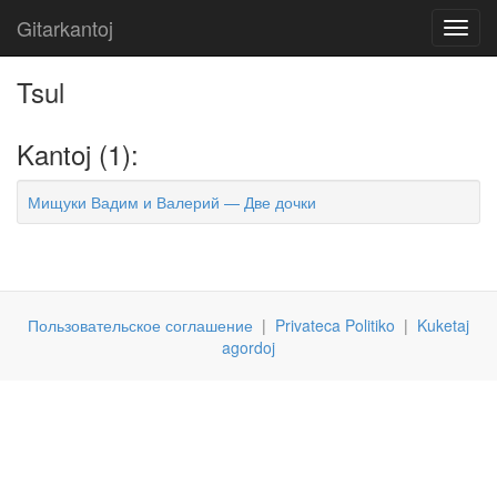
Gitarkantoj
Toggl
navig
Tsul
Kantoj (1):
Мищуки Вадим и Валерий — Две дочки
Пользовательское соглашение
|
Privateca Politiko
|
Kuketaj
agordoj