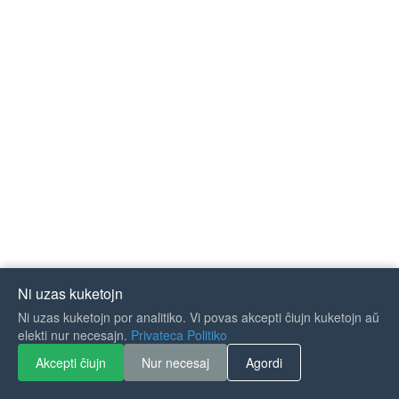
Ni uzas kuketojn
Ni uzas kuketojn por analitiko. Vi povas akcepti ĉiujn kuketojn aŭ
If you like Guitar Songs, you
elekti nur necesajn.
Privateca Politiko
can buy me a coffee :)
Akcepti ĉiujn
Nur necesaj
Agordi