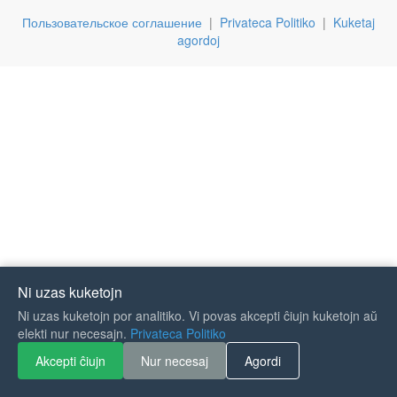
Пользовательское соглашение
|
Privateca Politiko
|
Kuketaj
agordoj
Ni uzas kuketojn
Ni uzas kuketojn por analitiko. Vi povas akcepti ĉiujn kuketojn aŭ
If you like Guitar Songs, you
elekti nur necesajn.
Privateca Politiko
can buy me a coffee :)
Akcepti ĉiujn
Nur necesaj
Agordi