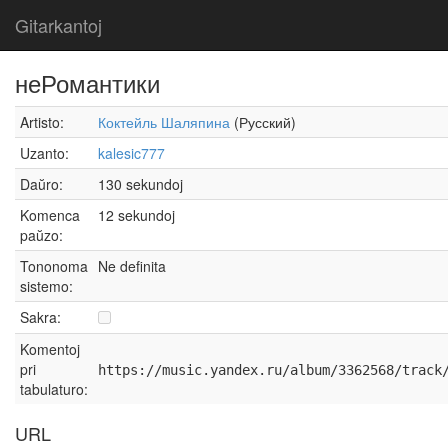
Gitarkantoj
неРомантики
Artisto:
Коктейль Шаляпина
(Русский)
Uzanto:
kalesic777
Daŭro:
130 sekundoj
Komenca
12 sekundoj
paŭzo:
Tononoma
Ne definita
sistemo:
Sakra:
Komentoj
pri
https://music.yandex.ru/album/3362568/track
tabulaturo:
URL