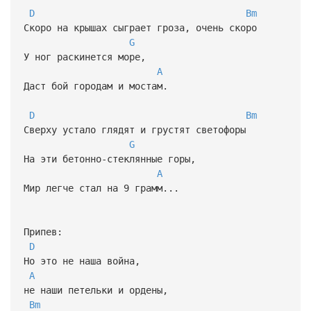
D
Bm
Скоро на крышах сыграет гроза, очень скоро
G
У ног раскинется море,
A
Даст бой городам и мостам.
D
Bm
Сверху устало глядят и грустят светофоры
G
На эти бетонно-стеклянные горы,
A
Мир легче стал на 9 грамм...
Припев:
D
Но это не наша война,
A
не наши петельки и ордены,
Bm