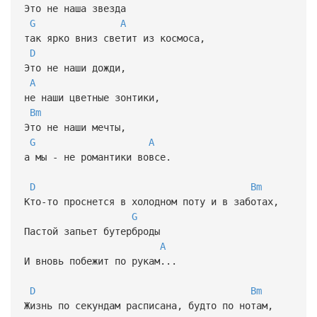
Это не наша звезда
G
A
так ярко вниз светит из космоса,
D
Это не наши дожди,
A
не наши цветные зонтики,
Bm
Это не наши мечты,
G
A
а мы - не романтики вовсе.
D
Bm
Кто-то проснется в холодном поту и в заботах,
G
Пастой запьет бутерброды
A
И вновь побежит по рукам...
D
Bm
Жизнь по секундам расписана, будто по нотам,