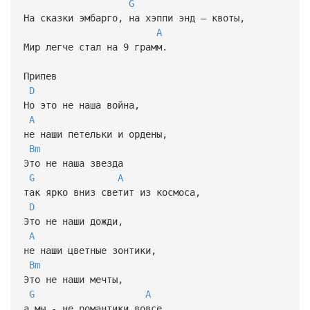
G
На сказки эмбарго, на хэппи энд – квоты,
A
Мир легче стал на 9 грамм.
Припев
D
Но это не наша война,
A
не наши петельки и ордены,
Bm
Это не наша звезда
G
A
так ярко вниз светит из космоса,
D
Это не наши дожди,
A
не наши цветные зонтики,
Bm
Это не наши мечты,
G
A
а мы - не романтики вовсе.