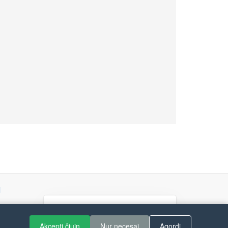
j
If you like Guitar Songs, you
can buy me a coffee :)
Akcepti ĉiujn
Nur necesaj
Agordi