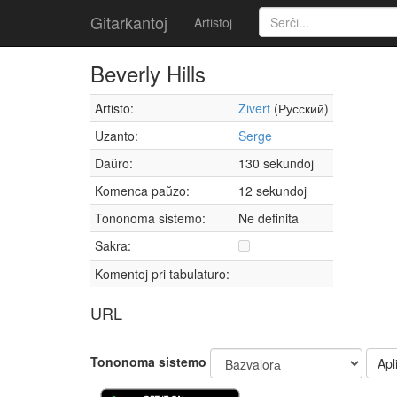
Gitarkantoj
Artistoj
Beverly Hills
Artisto:
Zivert
(Русский)
Uzanto:
Serge
Daŭro:
130 sekundoj
Komenca paŭzo:
12 sekundoj
Tononoma sistemo:
Ne definita
Sakra:
Komentoj pri tabulaturo:
-
URL
Tononoma sistemo
Apli