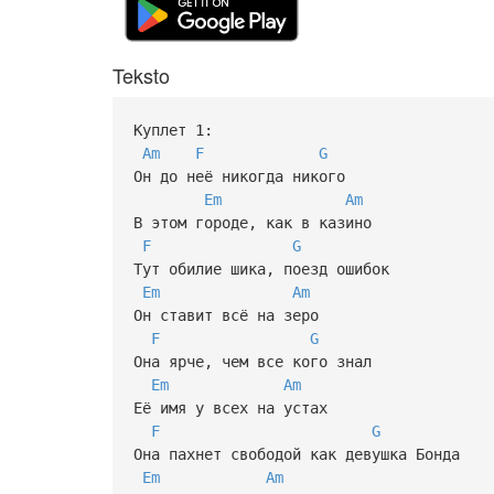
Teksto
Куплет 1:
Am
F
G
Он до неё никогда никого
Em
Am
В этом городе, как в казино
F
G
Тут обилие шика, поезд ошибок
Em
Am
Он ставит всё на зеро
F
G
Она ярче, чем все кого знал
Em
Am
Её имя у всех на устах
F
G
Она пахнет свободой как девушка Бонда
Em
Am