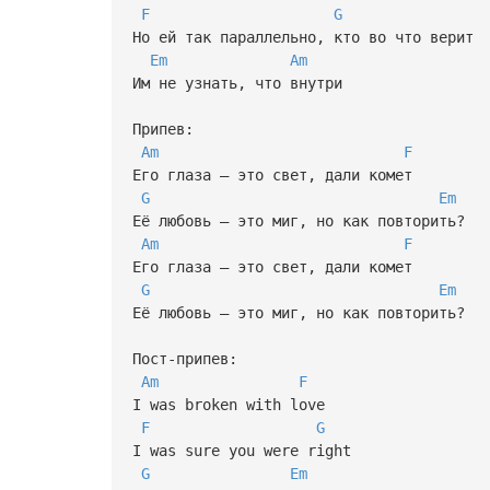
F
G
Но ей так параллельно, кто во что верит
Em
Am
Им не узнать, что внутри
Припев:
Am
F
Его глаза — это свет, дали комет
G
Em
Её любовь — это миг, но как повторить?
Am
F
Его глаза — это свет, дали комет
G
Em
Её любовь — это миг, но как повторить?
Пост-припев:
Am
F
I was broken with love
F
G
I was sure you were right
G
Em