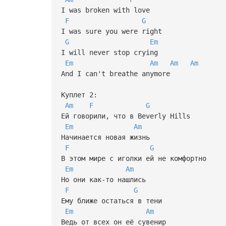
I was broken with love
F
G
I was sure you were right
G
Em
I will never stop crying
Em
Am
Am
Am
And I can't breathe anymore
Куплет 2:
Am
F
G
Ей говорили, что в Beverly Hills
Em
Am
Начинается новая жизнь
F
G
В этом мире с иголки ей не комфортно
Em
Am
Но они как-то нашлись
F
G
Ему ближе остаться в тени
Em
Am
Ведь от всех он её сувенир