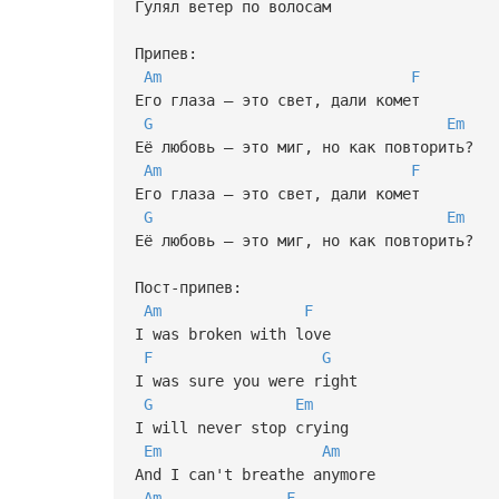
Гулял ветер по волосам
Припев:
Am
F
Его глаза — это свет, дали комет
G
Em
Её любовь — это миг, но как повторить?
Am
F
Его глаза — это свет, дали комет
G
Em
Её любовь — это миг, но как повторить?
Пост-припев:
Am
F
I was broken with love
F
G
I was sure you were right
G
Em
I will never stop crying
Em
Am
And I can't breathe anymore
Am
F