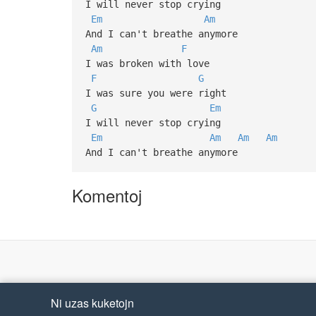
I will never stop crying
Em
Am
And I can't breathe anymore
Am
F
I was broken with love
F
G
I was sure you were right
G
Em
I will never stop crying
Em
Am
Am
Am
And I can't breathe anymore
Komentoj
Ni uzas kuketojn