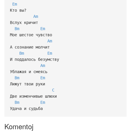
Em
Кто вы?
Am
Вслух кричит
Bm
Em
Мое шестое чувство
Am
А сознание молчит
Bm
Em
И поддалось безумству
Am
Ублажая и смеясь
Bm
Em
Лижут твои руки
C
Две изменчивые шлюхи
Bm
Em
Удача и судьба
Komentoj