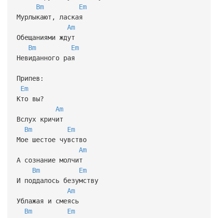
Bm
Em
Мурлыкают, лаская
Am
Обещаниями ждут
Bm
Em
Невиданного рая
Припев:
Em
Кто вы?
Am
Вслух кричит
Bm
Em
Мое шестое чувство
Am
А сознание молчит
Bm
Em
И поддалось безумству
Am
Ублажая и смеясь
Bm
Em