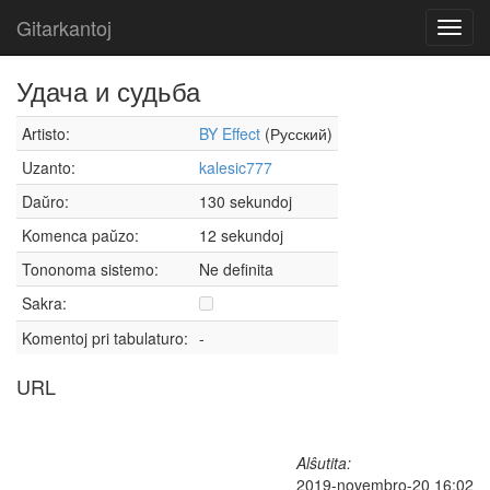
Gitarkantoj
Toggl
navig
Удача и судьба
Artisto:
BY Effect
(Русский)
Uzanto:
kalesic777
Daŭro:
130 sekundoj
Komenca paŭzo:
12 sekundoj
Tononoma sistemo:
Ne definita
Sakra:
Komentoj pri tabulaturo:
-
URL
Alŝutita:
2019-novembro-20 16:02