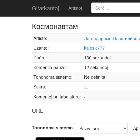
Gitarkantoj
Artistoj
Космонавтам
Artisto:
Легендарные Пластилинов
Uzanto:
kalesic777
Daŭro:
130 sekundoj
Komenca paŭzo:
12 sekundoj
Tononoma sistemo:
Ne definita
Sakra:
Komentoj pri tabulaturo:
-
URL
Tononoma sistemo
Apli