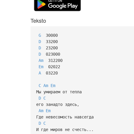
Teksto
G
30000
D
33200
D
23200
D
023000
Am
312200
Em
02022
A
03220
C
Am
Em
Мы умираем от тепла
D
C
его занадто здесь,
Am
Em
Где невесомость навсегда
D
C
И где миров не счесть...