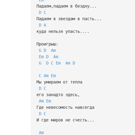
Падаем,падаем в бездну...
D
C
Падаем в звездам в пасть...
D
A
куда нельзя упасть....
Проигрыш:
G
D
Am
Em
D
Am
G
D
C
Em
Am
D
C
Am
Em
Мы умираем от тепла
D
C
его занадто здесь,
Am
Em
Где невесомость навсегда
D
C
И где миров не счесть...
Am