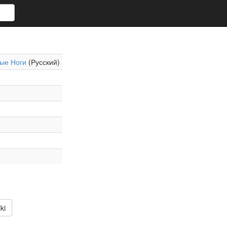
ые Ноги
(Русский)
ki