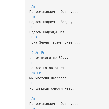
Am
Падаем,падаем в бездну...
Em
Падаем,падаем в бездну...
D
C
Падаем надежды нет...
D
A
пока Земля, всем привет...
C
Am
Em
а нам всего по 32...
D
C
на все готов ответ...
Am
Em
мы улетели навсегда...
D
C
но слышишь смерти нет..
Am
Падаем,падаем в бездну...
Em