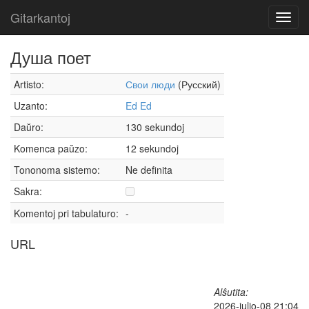
Gitarkantoj
Toggl
navig
Душа поет
Artisto:
Свои люди
(Русский)
Uzanto:
Ed Ed
Daŭro:
130 sekundoj
Komenca paŭzo:
12 sekundoj
Tononoma sistemo:
Ne definita
Sakra:
Komentoj pri tabulaturo:
-
URL
Alŝutita:
2026-julio-08 21:04