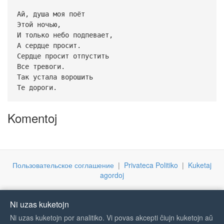
Ай, душа моя поёт
Этой ночью,
И только небо подпевает,
А сердце просит.
Сердце просит отпустить
Все тревоги.
Так устала ворошить
Те дороги.
Komentoj
Пользовательское соглашение
|
Privateca Politiko
|
Kuketaj
agordoj
Ni uzas kuketojn
Ni uzas kuketojn por analitiko. Vi povas akcepti ĉiujn kuketojn aŭ