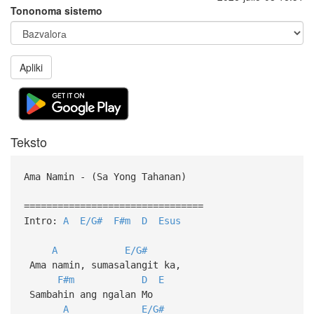
Tononoma sistemo
Apliki
Teksto
Ama Namin - (Sa Yong Tahanan)
================================
Intro:
A
E/G#
F#m
D
Esus
A
E/G#
Ama namin, sumasalangit ka,
F#m
D
E
Sambahin ang ngalan Mo
A
E/G#