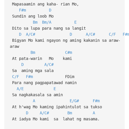
Mapasaamin ang kaha- rian Mo,
F#m
D
Sundin ang loob Mo
Bm
Bm/A
E
Dito sa lupa para nang sa langit
D
A/C#
D
A/C#
C/F
F#
Bigyan Mo kami ngayon ng aming kakanin sa araw-
araw
Bm
C#m
At pata-warin Mo kami
D
A/C#
Sa aming mga sala
C/F
F#m
FDim
Para nang pagpapatawad namin
A/E
E
Sa nagkakasala sa amin
A
E/G#
F#m
At h'wag Mo kaming ipahintulot sa tukso
D
A/C#
Bm
A
At iadya Mo kami sa lahat ng masama.