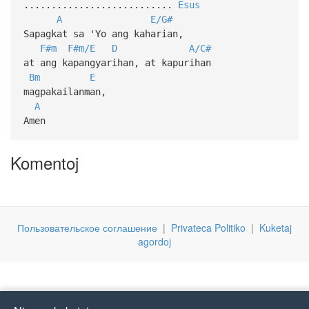
...........................
Esus
A
E/G#
Sapagkat sa 'Yo ang kaharian,
F#m
F#m/E
D
A/C#
at ang kapangyarihan, at kapurihan
Bm
E
magpakailanman,
A
Amen
Komentoj
Пользовательское соглашение
|
Privateca Politiko
|
Kuketaj
agordoj