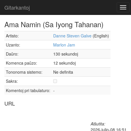
Gitarkantoj
Tog
navi
Ama Namin (Sa Iyong Tahanan)
Artisto:
Danne Steven Galve
(English)
Uzanto:
Marlon Jam
Daŭro:
130 sekundoj
Komenca paŭzo:
12 sekundoj
Tononoma sistemo:
Ne definita
Sakra:
Komentoj pri tabulaturo:
-
URL
Alŝutita:
2026-julio-08 16:51