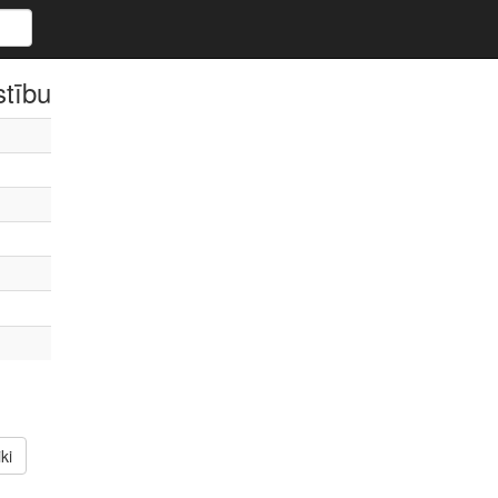
stību
ki