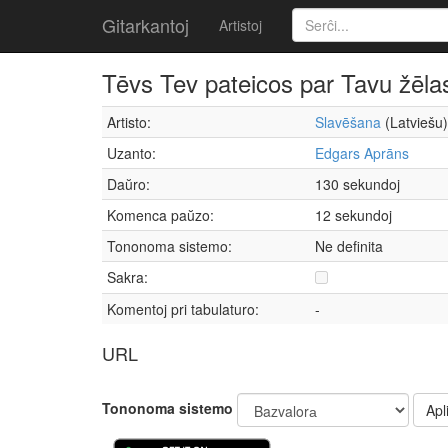
Gitarkantoj
Artistoj
Tēvs Tev pateicos par Tavu žēla
Artisto:
Slavēšana
(Latviešu)
Uzanto:
Edgars Aprāns
Daŭro:
130 sekundoj
Komenca paŭzo:
12 sekundoj
Tononoma sistemo:
Ne definita
Sakra:
Komentoj pri tabulaturo:
-
URL
Tononoma sistemo
Apli