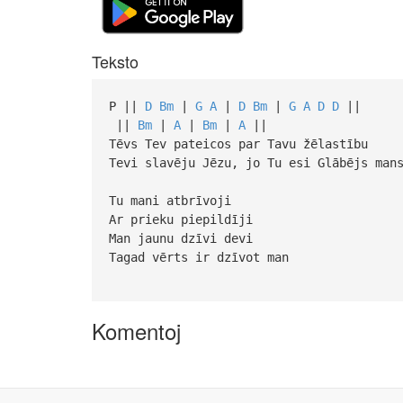
Teksto
P ||
D
Bm
|
G
A
|
D
Bm
|
G
A
D
D
||
||
Bm
|
A
|
Bm
|
A
||
Tēvs Tev pateicos par Tavu žēlastību
Tevi slavēju Jēzu, jo Tu esi Glābējs man
Tu mani atbrīvoji
Ar prieku piepildīji
Man jaunu dzīvi devi
Tagad vērts ir dzīvot man
Komentoj