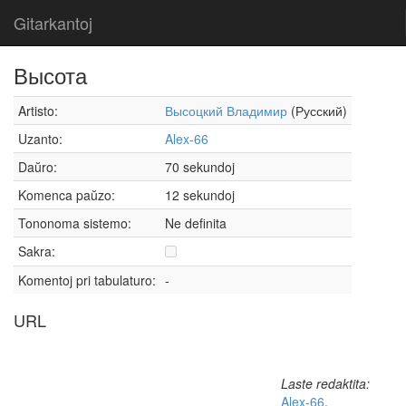
Gitarkantoj
Высота
Artisto:
Высоцкий Владимир
(Русский)
Uzanto:
Alex-66
Daŭro:
70 sekundoj
Komenca paŭzo:
12 sekundoj
Tononoma sistemo:
Ne definita
Sakra:
Komentoj pri tabulaturo:
-
URL
Laste redaktita:
Alex-66
,