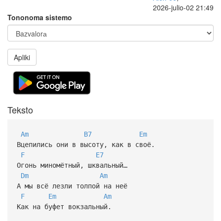
2026-julio-02 21:49
Tononoma sistemo
Apliki
Teksto
Am
B7
Em
Вцепились они в высоту, как в своё.
F
E7
Огонь миномётный, шквальный…
Dm
Am
А мы всё лезли толпой на неё
F
Em
Am
Как на буфет вокзальный.