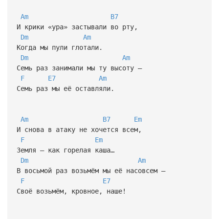
Am
B7
И крики «ура» застывали во рту,
Dm
Am
Когда мы пули глотали.
Dm
Am
Семь раз занимали мы ту высоту —
F
E7
Am
Семь раз мы её оставляли.
Am
B7
Em
И снова в атаку не хочется всем,
F
Em
Земля — как горелая каша…
Dm
Am
В восьмой раз возьмём мы её насовсем —
F
E7
Своё возьмём, кровное, наше!