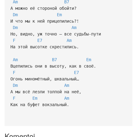
Am
B7
А можно её стороной обойти?
Dm
Em
И что мы к ней прицепились?!
Dm
Am
Но, видно, уж точно — все судьбы-пути
F
E7
Am
На этой высотке скрестились.
Am
B7
Em
Вцепились они в высоту, как в своё.
F
E7
Огонь миномётный, шквальный…
Dm
Am
А мы всё лезли толпой на неё,
F
Em
Am
Как на буфет вокзальный.
Komentoj