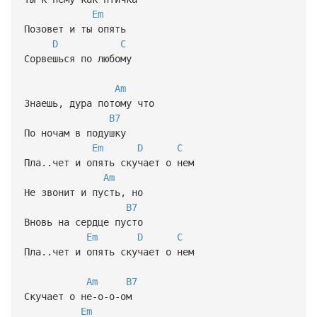
Em
Позовет и ты опять
D
C
Сорвешься по любому
Am
Знаешь, дура потому что
B7
По ночам в подушку
Em
D
C
Пла..чет и опять скучает о нем
Am
Не звонит и пусть, но
B7
Вновь на сердце пусто
Em
D
C
Пла..чет и опять скучает о нем
Am
B7
Скучает о не-о-о-ом
Em