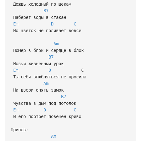
Дождь холодный по щекам
B7
Наберет воды в стакан
Em
D
C
Но цветок не поливает вовсе
Am
Номер в блок и сердце в блок
B7
Новый жизненный урок
Em
D
С
Ты себя влюбляться не просила
Am
На двери опять замок
B7
Чувства в дым под потолок
Em
D
C
И его портрет повешен криво
Припев:
Am