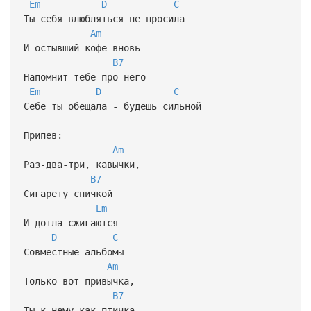
Em
D
C
Ты себя влюбляться не просила
Am
И остывший кофе вновь
B7
Напомнит тебе про него
Em
D
C
Себе ты обещала - будешь сильной
Припев:
Am
Раз-два-три, кавычки,
B7
Сигарету спичкой
Em
И дотла сжигаются
D
C
Совместные альбомы
Am
Только вот привычка,
B7
Ты к нему как птичка