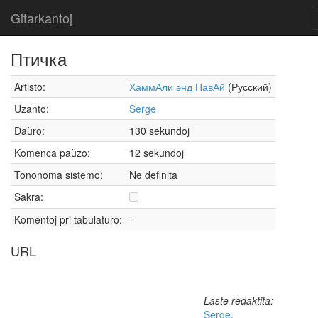
Gitarkantoj
Птичка
Artisto:
ХаммАли энд НавАй
(Русский)
Uzanto:
Serge
Daŭro:
130 sekundoj
Komenca paŭzo:
12 sekundoj
Tononoma sistemo:
Ne definita
Sakra:
Komentoj pri tabulaturo:
-
URL
Laste redaktita:
Serge
,