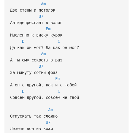
Am
Две стены и потолок
B7
Антидепрессант в залог
Em
Мысленно к виску курок
D
C
Да как он мог? Да как он мог?
Am
А ты ему секреты в раз
B7
За минуту сотни фраз
Em
А он с другой, как и с тобой
D
C
Совсем другой, совсем не твой
Am
Отпускать так сложно
B7
Лезешь вон из кожи