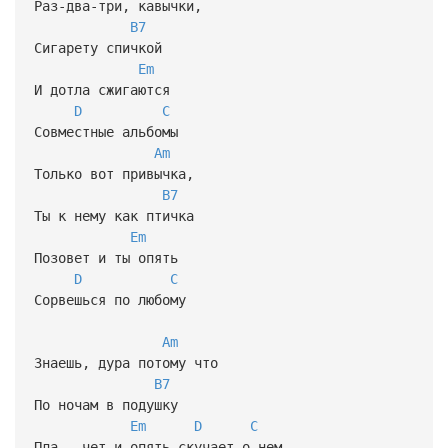
Раз-два-три, кавычки,
B7
Сигарету спичкой
Em
И дотла сжигаются
D
C
Совместные альбомы
Am
Только вот привычка,
B7
Ты к нему как птичка
Em
Позовет и ты опять
D
C
Сорвешься по любому
Am
Знаешь, дура потому что
B7
По ночам в подушку
Em
D
C
Пла...чет и опять скучает о нем