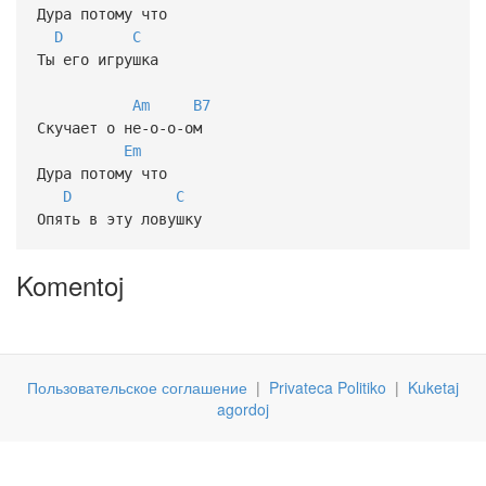
Дура потому что
D
C
Ты его игрушка
Am
B7
Скучает о не-о-о-ом
Em
Дура потому что
D
C
Опять в эту ловушку
Komentoj
Пользовательское соглашение
|
Privateca Politiko
|
Kuketaj
agordoj