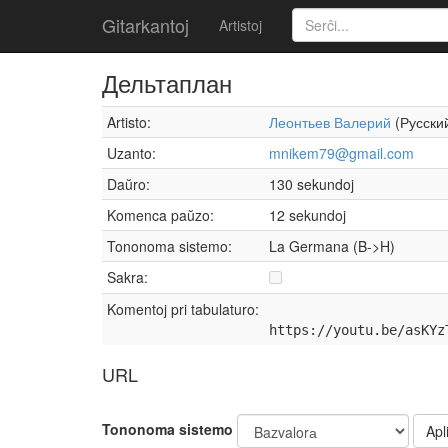
Gitarkantoj
Artistoj
Дельтаплан
Artisto:
Леонтьев Валерий
(Русски
Uzanto:
mnikem79@gmail.com
Daŭro:
130 sekundoj
Komenca paŭzo:
12 sekundoj
Tononoma sistemo:
La Germana (B->H)
Sakra:
Komentoj pri tabulaturo:
https://youtu.be/asKYz
URL
Tononoma sistemo
Apli