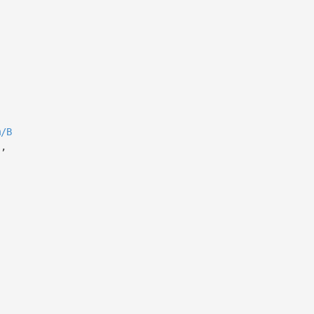
m/B
я,