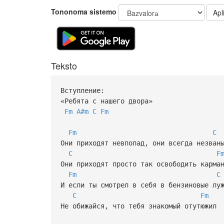
Tononoma sistemo
Apli
Teksto
Вступление:
«Ребята с нашего двора»
Fm
A#m
C
Fm
Fm
C
Они приходят невпопад, они всегда незван
C
F
Они приходят просто так освободить карма
Fm
C
И если ты смотрел в себя в бензиновые лу
C
Fm
Не обижайся, что тебя знакомый отутюжил