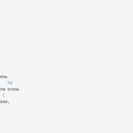
чень
Fm
ала осень
C
евая,