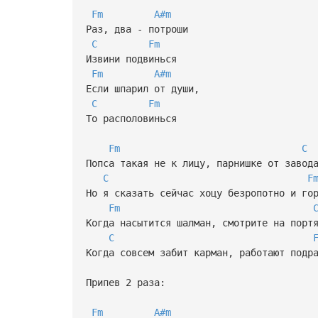
Fm
A#m
Раз, два - потроши
C
Fm
Извини подвинься
Fm
A#m
Если шпарил от души,
C
Fm
То располовинься
Fm
C
Попса такая не к лицу, парнишке от завод
C
F
Но я сказать сейчас хоцу безропотно и го
Fm
Когда насытится шалман, смотрите на порт
C
Когда совсем забит карман, работают подр
Припев 2 раза:
Fm
A#m