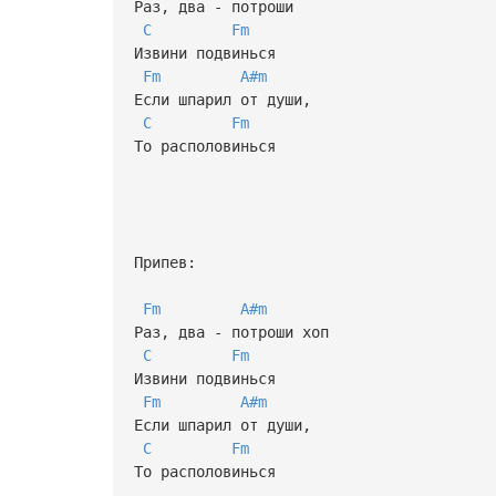
Раз, два - потроши
C
Fm
Извини подвинься
Fm
A#m
Если шпарил от души,
C
Fm
То располовинься
Припев:
Fm
A#m
Раз, два - потроши хоп
C
Fm
Извини подвинься
Fm
A#m
Если шпарил от души,
C
Fm
То располовинься