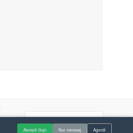
j
If you like Guitar Songs, you
Akcepti ĉiujn
Nur necesaj
Agordi
can buy me a coffee :)