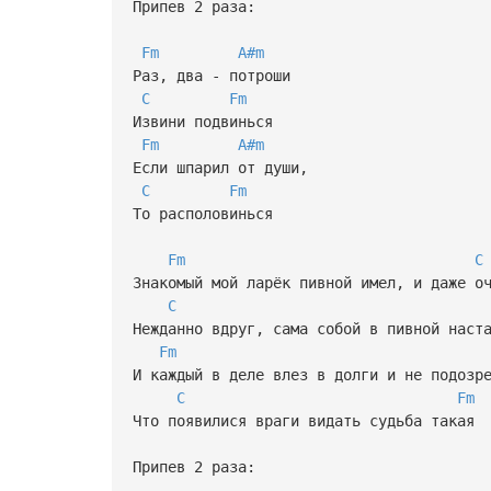
Припев 2 раза:
Fm
A#m
Раз, два - потроши
C
Fm
Извини подвинься
Fm
A#m
Если шпарил от души,
C
Fm
То располовинься
Fm
C
Знакомый мой ларёк пивной имел, и даже о
C
Нежданно вдруг, сама собой в пивной наст
Fm
И каждый в деле влез в долги и не подозр
C
Fm
Что появилися враги видать судьба такая
Припев 2 раза: