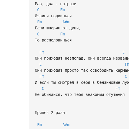
Раз, два - потроши
C
Fm
Извини подвинься
Fm
A#m
Если шпарил от души,
C
Fm
То располовинься
Fm
C
Они приходят невпопад, они всегда незван
C
F
Они приходят просто так освободить карма
Fm
C
И если ты смотрел в себя в бензиновые лу
C
Fm
Не обижайся, что тебя знакомый отутюжил
Припев 2 раза:
Fm
A#m