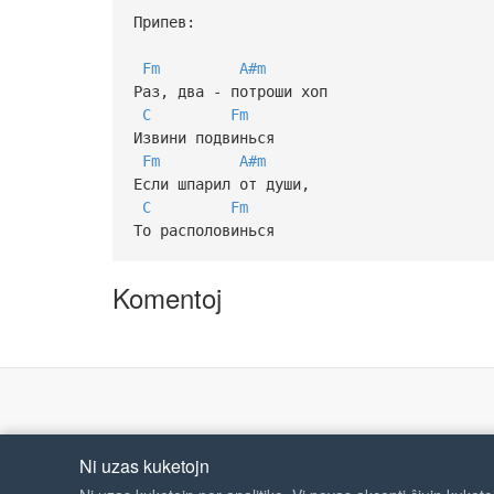
Припев:
Fm
A#m
Раз, два - потроши хоп
C
Fm
Извини подвинься
Fm
A#m
Если шпарил от души,
C
Fm
То располовинься
Komentoj
Ni uzas kuketojn