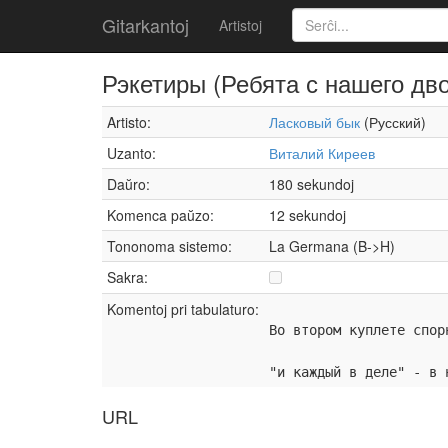
Gitarkantoj
Artistoj
Рэкетиры (Ребята с нашего дв
Artisto:
Ласковый бык
(Русский)
Uzanto:
Виталий Киреев
Daŭro:
180 sekundoj
Komenca paŭzo:
12 sekundoj
Tononoma sistemo:
La Germana (B->H)
Sakra:
Komentoj pri tabulaturo:
Во втором куплете спор
"и каждый в деле" - в 
URL