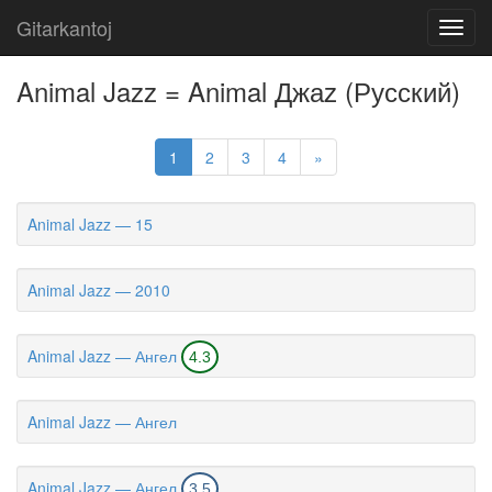
Gitarkantoj
Toggl
navig
Animal Jazz = Animal Джаz (Русский)
1
2
3
4
»
Animal Jazz — 15
Animal Jazz — 2010
Animal Jazz — Ангел
4.3
Animal Jazz — Ангел
Animal Jazz — Ангел
3.5