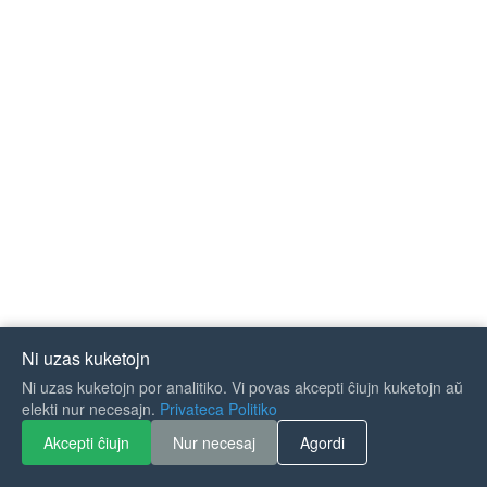
Ni uzas kuketojn
Ni uzas kuketojn por analitiko. Vi povas akcepti ĉiujn kuketojn aŭ
elekti nur necesajn.
Privateca Politiko
Akcepti ĉiujn
Nur necesaj
Agordi