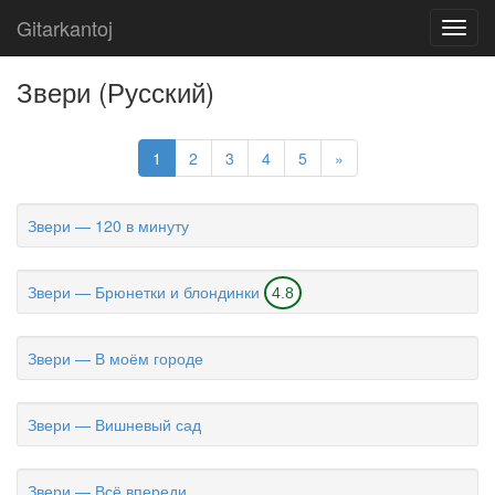
Gitarkantoj
Toggl
navig
Звери (Русский)
1
2
3
4
5
»
Звери — 120 в минуту
Звери — Брюнетки и блондинки
4.8
Звери — В моём городе
Звери — Вишневый сад
Звери — Всё впереди